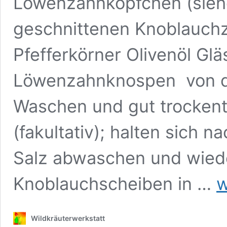
Löwenzahnköpfchen (siehe
geschnittenen Knoblauchz
Pfefferkörner Olivenöl Gl
Löwenzahnknospen von d
Waschen und gut trockent
(fakultativ); halten sich 
Salz abwaschen und wiede
Lö
Knoblauchscheiben in …
w
Ant
Re
Wildkräuterwerkstatt