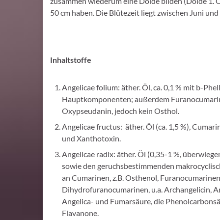
zusammen wiederum eine Dolde bilden (Dolde 1. O
50 cm haben. Die Blütezeit liegt zwischen Juni und
Inhaltstoffe
Angelicae folium: äther. Öl, ca. 0,1 % mit b-Phe
Hauptkomponenten; außerdem Furanocumarine, 
Oxypseudanin, jedoch kein Osthol.
Angelicae fructus: äther. Öl (ca. 1,5 %), Cumar
und Xanthotoxin.
Angelicae radix: äther. Öl (0,35-1 %, überwi
sowie den geruchsbestimmenden makrocyclisch
an Cumarinen, z.B. Osthenol, Furanocumarinen,
Dihydrofuranocumarinen, u.a. Archangelicin, Ar
Angelica- und Fumarsäure, die Phenolcarbons
Flavanone.