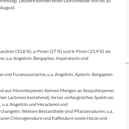
rdnung). Letztere können einen Durchmesser von bis zu
 August.
llandren (33,8 %), a-Pinen (27 %) und b-Pinen (23,9 %) als
u.a. Angelicin, Bergapten, Imperatorin und
ine und Furanocumarine, u.a. Angelicin, Apterin, Bergapten
egend aus Monoterpenen, kleinen Mengen an Sesquiterpenen
en Lactonen bestehend), ferner umfangreiches Spektrum
 u.a. Angelicin und Heraclenol und
changelin. Weitere Bestandteile sind Pflanzensäuren, u.a.
äuren Chlorogensäure und Kaffesäure sowie Harze und