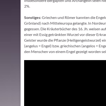
Insbesondere Bergapten und Archangelin seien hie
2%.
Sonstiges:
Griechen und Römer kannten die Engelwu
Grönland) nach Mitteleuropa gelangte. In Nordeur
gegessen. Die Kräuterbücher des 16. Jh. weisen auf 
einer mit Essig getränkten Wurzel vor dieser Erkr
Geister wurde die Pflanze (Heiligengeistwurzel) ei
(angelus = Engel) bzw. griechischen (angelos = Enge
den Menschen von einem Engel gezeigt worden sein