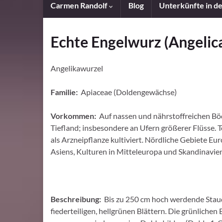
Carmen Randolf
Blog
Unterkünfte in d
Echte Engelwurz (Angelica
Angelikawurzel
Familie:
Apiaceae (Doldengewächse)
Vorkommen:
Auf nassen und nährstoffreichen B
Tiefland; insbesondere an Ufern größerer Flüsse. T
als Arzneipflanze kultiviert. Nördliche Gebiete Eu
Asiens, Kulturen in Mitteleuropa und Skandinavie
Beschreibung:
Bis zu 250 cm hoch werdende Stau
fiederteiligen, hellgrünen Blättern. Die grünliche