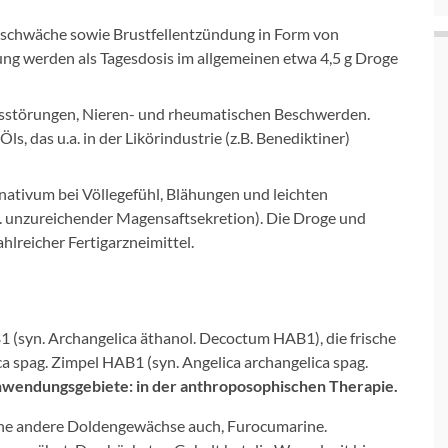
sschwäche sowie Brustfellentzündung in Form von
ng werden als Tagesdosis im allgemeinen etwa 4,5 g Droge
gsstörungen, Nieren- und rheumatischen Beschwerden.
s, das u.a. in der Likörindustrie (z.B. Benediktiner)
inativum bei Völlegefühl, Blähungen und leichten
unzureichender Magensaftsekretion). Die Droge und
hlreicher Fertigarzneimittel.
1 (syn. Archangelica äthanol. Decoctum HAB1), die frische
ca spag. Zimpel HAB1 (syn. Angelica archangelica spag.
wendungsgebiete: in der anthroposophischen Therapie.
iche andere Doldengewächse auch, Furocumarine.