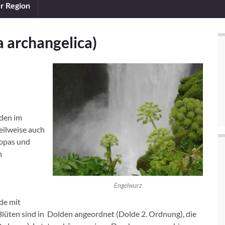
er Region
 archangelica)
öden im
eilweise auch
ropas und
n
Engelwurz
de mit
n Blüten sind in Dolden angeordnet (Dolde 2. Ordnung), die