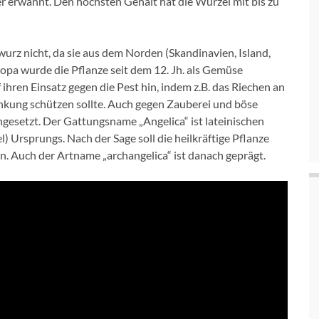
r erwähnt. Den höchsten Gehalt hat die Wurzel mit bis zu
rz nicht, da sie aus dem Norden (Skandinavien, Island,
opa wurde die Pflanze seit dem 12. Jh. als Gemüse
ihren Einsatz gegen die Pest hin, indem z.B. das Riechen an
ankung schützen sollte. Auch gegen Zauberei und böse
ngesetzt. Der Gattungsname „Angelica“ ist lateinischen
l) Ursprungs. Nach der Sage soll die heilkräftige Pflanze
. Auch der Artname „archangelica“ ist danach geprägt.