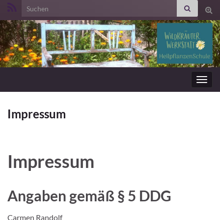
Search for:
Suc
ums
Navig
umsc
Impressum
Impressum
Angaben gemäß § 5 DDG
Carmen Randolf