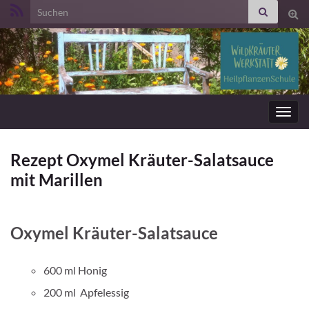
Search for:
Suc
ums
Navig
umsc
Rezept Oxymel Kräuter-Salatsauce
mit Marillen
Oxymel Kräuter-Salatsauce
600 ml Honig
200 ml Apfelessig