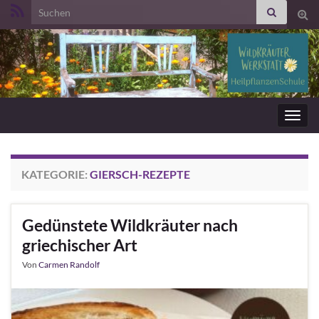
Search for:
Suc
ums
Navig
umsc
KATEGORIE:
GIERSCH-REZEPTE
Gedünstete Wildkräuter nach
griechischer Art
Von
Carmen Randolf