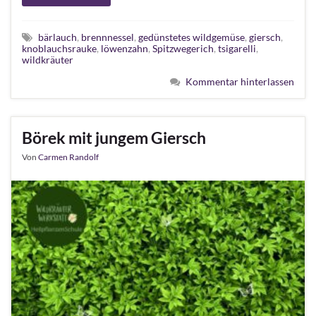
bärlauch
,
brennnessel
,
gedünstetes wildgemüse
,
giersch
,
knoblauchsrauke
,
löwenzahn
,
Spitzwegerich
,
tsigarelli
,
wildkräuter
Kommentar hinterlassen
Börek mit jungem Giersch
Von
Carmen Randolf