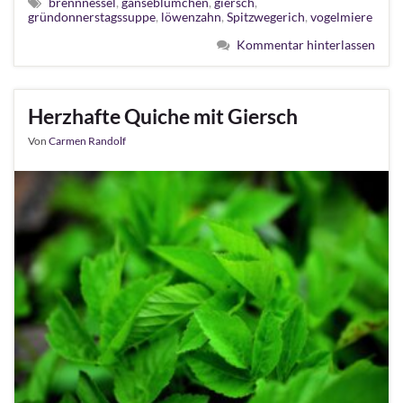
brennnessel
,
gänseblümchen
,
giersch
,
gründonnerstagssuppe
,
löwenzahn
,
Spitzwegerich
,
vogelmiere
Kommentar hinterlassen
Herzhafte Quiche mit Giersch
Von
Carmen Randolf