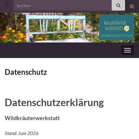
Search for:
Suc
ums
Navig
umsc
Datenschutz
Datenschutzerklärung
Wildkräuterwerkstatt
Stand: Juni 2026