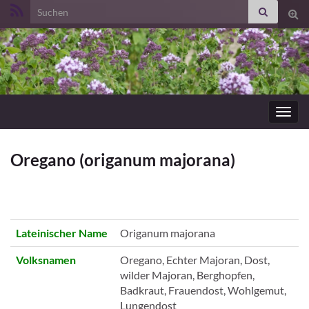
Search for:
Suc
ums
Navig
umsc
Oregano (origanum majorana)
Lateinischer Name
Origanum majorana
Volksnamen
Oregano, Echter Majoran, Dost,
wilder Majoran, Berghopfen,
Badkraut, Frauendost, Wohlgemut,
Lungendost