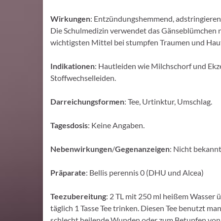
Wirkungen
: Entzündungshemmend, adstringierend,
Die Schulmedizin verwendet das Gänseblümchen nich
wichtigsten Mittel bei stumpfen Traumen und Hau
Indikationen
: Hautleiden wie Milchschorf und Ek
Stoffwechselleiden.
Darreichungsformen
: Tee, Urtinktur, Umschlag.
Tagesdosis
: Keine Angaben.
Nebenwirkungen
/
Gegenanzeigen
: Nicht bekannt
Präparate
: Bellis perennis 0 (DHU und Alcea)
Teezubereitung
: 2 TL mit 250 ml heißem Wasser ü
täglich 1 Tasse Tee trinken. Diesen Tee benutzt man
schlecht heilende Wunden oder zum Betupfen von