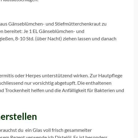
e aus Gänseblümchen- und Stiefmütterchenkraut zu
hen bereitet: Je 1 EL Gänseblümchen- und
ießen, 8-10 Std. (über Nacht) ziehen lassen und danach
rmitis oder Herpes unterstützend wirken. Zur Hautpflege
schliessend nur vorsichtig abgetupft. Die enthaltenen
 Trockenheit helfen und die Anfälligkeit für Bakterien und
erstellen
rauchst du ein Glas voll frisch gesammelter
sem Rezept verwende ich Distelöl. Es ist besonders