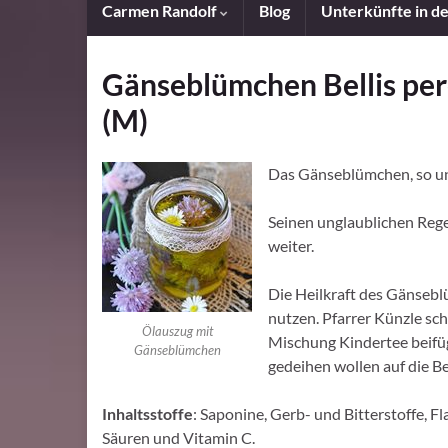
Carmen Randolf
Blog
Unterkünfte in d
Gänseblümchen Bellis pere
(M)
Das Gänseblümchen, so uns
Seinen unglaublichen Rege
weiter.
Die Heilkraft des Gänsebl
nutzen. Pfarrer Künzle sch
Ölauszug mit
Mischung Kindertee beifüge
Gänseblümchen
gedeihen wollen auf die Be
Inhaltsstoffe
: Saponine, Gerb- und Bitterstoffe, F
Säuren und Vitamin C.