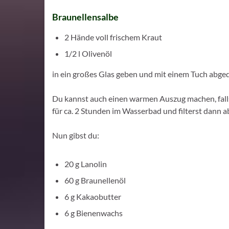
Braunellensalbe
2 Hände voll frischem Kraut
1/2 l Olivenöl
in ein großes Glas geben und mit einem Tuch abge
Du kannst auch einen warmen Auszug machen, fall
für ca. 2 Stunden im Wasserbad und filterst dann a
Nun gibst du:
20 g Lanolin
60 g Braunellenöl
6 g Kakaobutter
6 g Bienenwachs