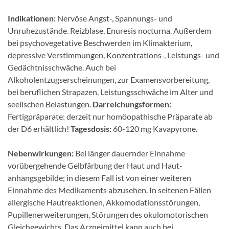
Indikationen:
Nervöse Angst-, Spannungs- und
Unruhezustände. Reizblase, Enuresis nocturna. Au­ßerdem
bei psychovegetative Beschwerden im Klimakterium,
depressive Verstimmungen, Konzentra­tions-, Leistungs- und
Gedächtnisschwäche. Auch bei
Alkoholentzugserscheinungen, zur Examens­vorbereitung,
bei beruflichen Strapazen, Leistungsschwäche im Alter und
seelischen Belastungen.
Darreichungsformen:
Fertigpräparate: derzeit nur homöopathische Präparate ab
der D6 erhältlich!
Tagesdosis:
60-120 mg Kavapyrone.
Nebenwirkungen:
Bei länger dauernder Einnahme
vorübergehende Gelbfärbung der Haut und Haut­
anhangsgebilde; in diesem Fall ist von einer weiteren
Einnahme des Medikaments abzusehen. In sel­tenen Fällen
allergische Hautreaktionen, Akkomodationsstörungen,
Pupillenerweiterungen, Störungen des okulomotorischen
Gleichgewichts. Das Arzneimittel kann auch bei