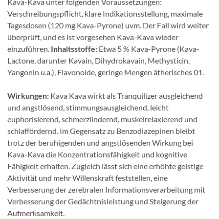
Kava-Kava unter folgenden Voraussetzungen:
Verschreibungspflicht, klare Indikationsstellung, maximale
Tagesdosen (120 mg Kava-Pyrone) uvm. Der Fall wird weiter
überprüft, und es ist vorgesehen Kava-Kava wieder
einzuführen.
Inhaltsstoffe:
Etwa 5 % Kava-Pyrone (Kava-
Lactone, darunter Kavain, Dihydrokavain, Methysticin,
Yangonin u.a.), Flavonoide, geringe Mengen ätherisches 01.
Wirkungen:
Kava Kava wirkt als Tranquilizer ausgleichend
und angstlösend, stimmungsausglei­chend, leicht
euphorisierend, schmerzlindernd, muskelrelaxierend und
schlaffördernd. Im Gegensatz zu Benzodiazepinen bleibt
trotz der beruhigenden und angstlösenden Wirkung bei
Kava-Kava die Konzentrationsfähigkeit und kognitive
Fähigkeit erhalten. Zugleich lässt sich eine erhöhte geistige
Aktivität und mehr Willenskraft feststellen, eine
Verbesserung der zerebralen Informationsverarbei­tung mit
Verbesserung der Gedächtnisleistung und Steigerung der
Aufmerksamkeit.