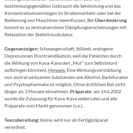
bestimmungsgemäßen Gebrauch die Sehleistung und das
Konzentrationsvermögen im Straßenverkehr oder bei der
Bedie­nung von Maschinen beeinflussen. Bei
Überdosierung
kommt es zu zentralnervösen Dämpfungser­scheinungen mit
Relaxation der Skelettmuskulatur.
Gegenanzeigen:
Schwangerschaft, Stillzeit, endogene
Depressionen (Kontraindikation, weil die Pati­enten durch
die Wirkung von Kava-Kava den „Mut” zum Selbstmord
aufbringen könnten).
Hinweis:
Eine Wirkungsverstärkung
von zentral wirksamen Substanzen wie Alkohol, Barbituraten
und Psychopharmaka ist möglich. Ohne ärztlichen Rat nicht
länger als 3 Monate einnehmen.
Präparate:
am 14.6.2002
wurde die Zulassung für Kava-Kava widerrufen und alle
Präparate vom Markt genommen (s.o.).
Teezubereitung:
Keine, wird nur als Fertigpräparat
verordnet.