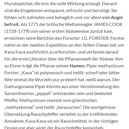
Mundspeichel, die erst die volle Wirkung erzeugt. Danach
sind die Eingeboren entspannt, erfrischt und beruhigt. Sie
fühlen sich zufrieden und behaglich und vor allem
von Angst
befreit.
Als 1771 der britische Weltumsegler JAMES COOK
(1728-1779) von seiner ersten Südseereise zurück kam,
erreich­ten seine Berichte den Forscher J.G. FORSTER. Forster
nahm an der zweiten Expedition an den Stillen Ozean teil, um
Kava Kava ausführlich zu erforschen, und verfasste darauf
hin die erste Literatur über die Pflanzenwelt der Südsee. Ihm
zu Ehren trägt die Pflanze seinen
Namen:
Piper methysticum
Fors­ter. „Kava” ist polynesisch und heißt: scharf oder bitter.
Wer einmal die Wurzeln pur probiert hat, weiß warum. Der
Gattungsname Piper könnte aus einer Verstümmelung des
Sanskritwortes „pippali” entstanden sein und bedeutet
Pfeffer. Methysticum stammt vom griechischen
„methyskomai” und heißt „berauschen”. Die wortgetreue
Übersetzung Rauschpfeffer verleitet zu der irreführenden
An­nahme, Kava Kava sei ein Rauschmittel. In der richtigen
Dosierung aber wirkt der Rauschpfeffer kei­nesfalls