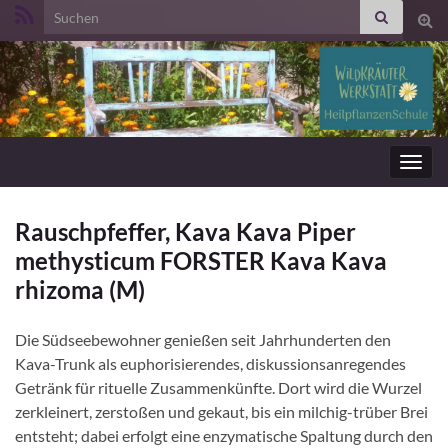
Search for:
Suc
ums
Navig
umsc
Rauschpfeffer, Kava Kava Piper
methysticum FORSTER Kava Kava
rhizoma (M)
Die Südseebewohner genießen seit Jahrhunderten den
Kava-Trunk als euphorisierendes, diskussions­anregendes
Getränk für rituelle Zusammenkünfte. Dort wird die Wurzel
zerkleinert, zerstoßen und gekaut, bis ein milchig-trüber Brei
entsteht; dabei erfolgt eine enzymatische Spaltung durch den