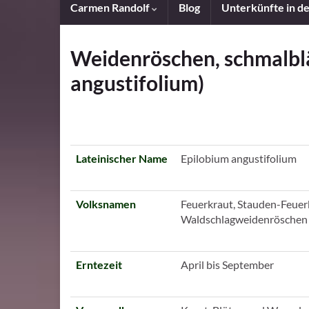
Carmen Randolf
Blog
Unterkünfte in d
Weidenröschen, schmalblä
angustifolium)
Lateinischer Name
Epilobium angustifolium
Volksnamen
Feuerkraut, Stauden-Feue
Waldschlagweidenröschen
Erntezeit
April bis September