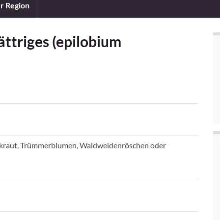
er Region
ttriges (epilobium
rkraut, Trümmerblumen, Waldweidenröschen oder