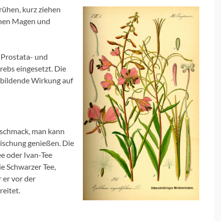
brühen, kurz ziehen
rnen Magen und
, Prostata- und
rebs eingesetzt. Die
kbildende Wirkung auf
Geschmack, man kann
mischung genießen. Die
ee oder Ivan-Tee
ie Schwarzer Tee,
 er vor der
reitet.