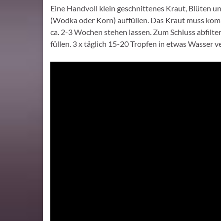
Eine Handvoll klein geschnittenes Kraut, Blüten u
(Wodka oder Korn) auffüllen. Das Kraut muss komp
ca. 2-3 Wochen stehen lassen. Zum Schluss abfilte
füllen. 3 x täglich 15-20 Tropfen in etwas Wasser