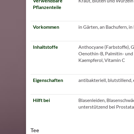
Verwendbare
Kraut, Blüten und Wurzeln
Pflanzenteile
Vorkommen
in Gärten, an Bachufern, 
Inhaltstoffe
Anthocyane (Farbstoffe), Ga
Oenothin-B, Palmitin- und 
Kaempferol, Vitamin C
Eigenschaften
antibakteriell, blutstille
Hilft bei
Blasenleiden, Blasenschwäc
unterstützend bei Prostat
Tee