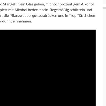
nd Stängel in ein Glas geben, mit hochprozentigem Alkohol
lett mit Alkohol bedeckt sein. Regelmäßig schütteln und
rn, die Pflanze dabei gut ausdrücken und in Tropffläschchen
 verdünnt einnehmen.