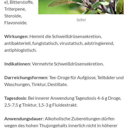
e), Bitterstoffe,
Triterpene,
Steroide,
Salbei
Flavonoide.
Wirkungen
: Hemmt die Schweißdrüsensekretion,
antibakteriell, fungistatisch, virustatisch, adstrin­gierend,
antiphlogistisch.
Indikationen
: Vermehrte Schweißdrüsensekretion.
Darreichungsformen
: Tee-Droge für Aufgüsse, Teilbäder und
Waschungen, Tinktur, Destillate.
Tagesdosis
: Bei innerer Anwendung Tagesdosis 4-6 g Droge,
2,5-7,5 g Tinktur, 1,5-3 g Fluidextrakt.
Anwendungsdauer
: Alkoholische Zubereitungen dürfen
wegen des hohen Thujongehalts innerlich nicht in höherer