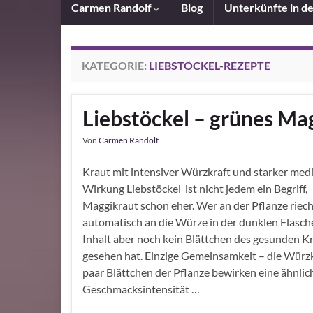
Carmen Randolf
Blog
Unterkünfte in d
KATEGORIE:
LIEBSTÖCKEL-REZEPTE
Liebstöckel – grünes Ma
Von
Carmen Randolf
Kraut mit intensiver Würzkraft und starker medi
Wirkung Liebstöckel ist nicht jedem ein Begriff,
Maggikraut schon eher. Wer an der Pflanze riech
automatisch an die Würze in der dunklen Flasch
Inhalt aber noch kein Blättchen des gesunden K
gesehen hat. Einzige Gemeinsamkeit – die Würzk
paar Blättchen der Pflanze bewirken eine ähnlic
Geschmacksintensität …