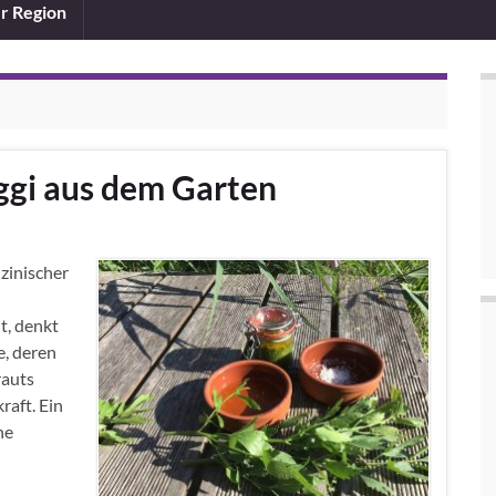
er Region
ggi aus dem Garten
zinischer
t, denkt
e, deren
rauts
raft. Ein
he