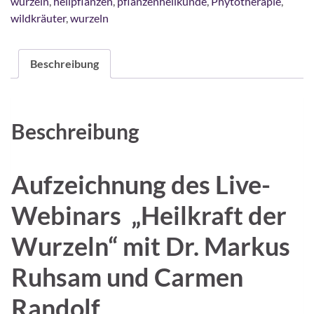
wurzeln
,
heilpflanzen
,
pflanzenheilkunde
,
Phytotherapie
,
r
wildkräuter
,
wurzeln
n
a
t
Beschreibung
i
v
e
:
Beschreibung
Aufzeichnung des Live-
Webinars „Heilkraft der
Wurzeln“ mit Dr. Markus
Ruhsam und Carmen
Randolf