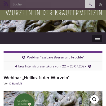
Search for:
Suc
ums
Navig
umsc
Webinar “Essbare Beeren und Früchte”
4 Tage Intensivpräsenzkurs vom 22. – 25.07.2027
Webinar „Heilkraft der Wurzeln“
Von
C. Randolf