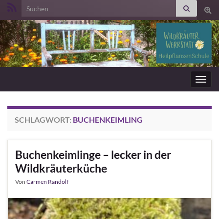
Search for:
Suc
ums
Navig
umsc
SCHLAGWORT:
BUCHENKEIMLING
Buchenkeimlinge – lecker in der
Wildkräuterküche
Von
Carmen Randolf