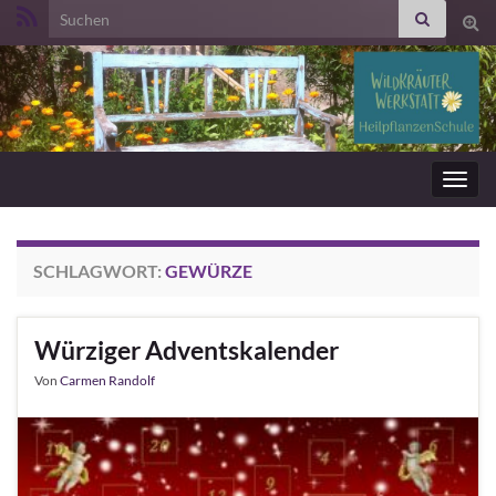
Search for:
Suc
ums
Navig
umsc
SCHLAGWORT:
GEWÜRZE
Würziger Adventskalender
Von
Carmen Randolf