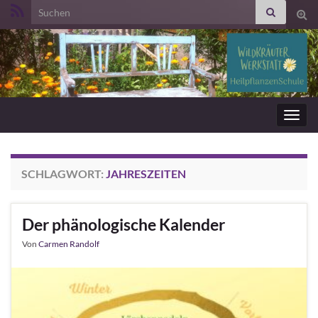
Search for:
Suc
ums
Navig
umsc
SCHLAGWORT:
JAHRESZEITEN
Der phänologische Kalender
Von
Carmen Randolf