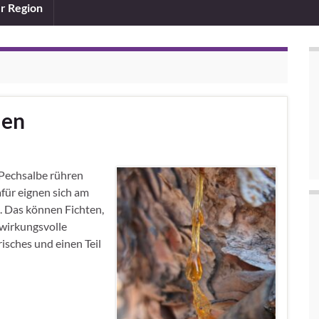
er Region
len
 Pechsalbe rühren
afür eignen sich am
 Das können Fichten,
 wirkungsvolle
risches und einen Teil