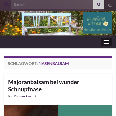
Search for:
Suc
ums
Navig
umsc
SCHLAGWORT:
NASENBALSAM
Majoranbalsam bei wunder
Schnupfnase
Von
Carmen Randolf