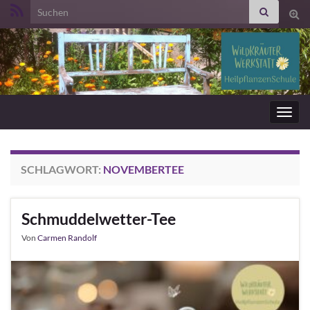
Search for:
Suc
ums
Navig
umsc
SCHLAGWORT:
NOVEMBERTEE
Schmuddelwetter-Tee
Von
Carmen Randolf