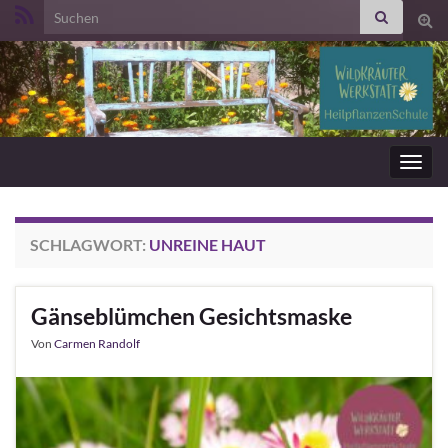
Search for:
Suc
ums
Navig
umsc
SCHLAGWORT:
UNREINE HAUT
Gänseblümchen Gesichtsmaske
Von
Carmen Randolf