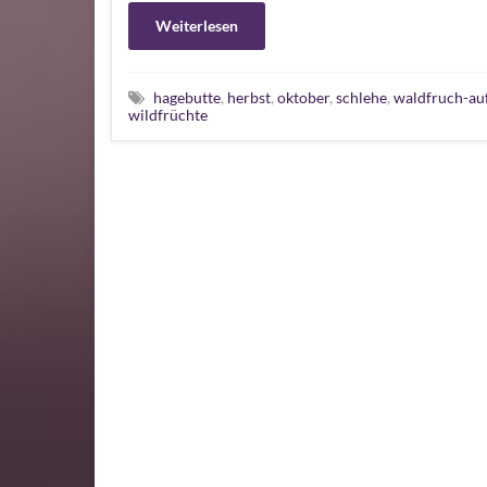
Weiterlesen
hagebutte
,
herbst
,
oktober
,
schlehe
,
waldfruch-auf
wildfrüchte