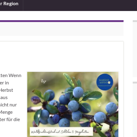
er Region
utten Wenn
er in
 Herbst
 aus
icht nur
 Menge
er für die