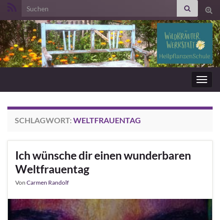
Search for:
Suc
ums
Navig
umsc
SCHLAGWORT:
WELTFRAUENTAG
Ich wünsche dir einen wunderbaren
Weltfrauentag
Von
Carmen Randolf