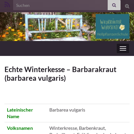
Search for:
Suc
ums
Navig
umsc
Echte Winterkesse – Barbarakraut
(barbarea vulgaris)
Lateinischer
Barbarea vulgaris
Name
Volksnamen
Winterkresse, Barbenkraut,