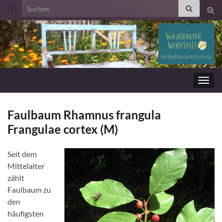
Search for:
Suc
ums
Navig
umsc
Faulbaum Rhamnus frangula
Frangulae cortex (M)
Seit dem
Mittelalter
zählt
Faulbaum zu
den
häufigsten