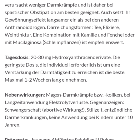
verursacht weniger Darmkrämpfe und ist daher bei
spastischer Obstipation am besten geeignet. Auch setzt ihr
Gewöhnungseffekt langsamer ein als bei den anderen
Anthranoiddrogen. Darreichungsformen: Tee, Elixiere,
Weintinktur. Eine Kombination mit Ka­mille und Fenchel oder
mit Mucilaginosa (Schleimpflanzen) ist empfehlenswert.
Tagesdosis
: 20-30 mg Hydroxyanthracenderivate. Die
geringste Dosis, die individuell erforderlich ist um eine
Verstärkung der Darmtätigkeit zu erreichen ist die beste.
Maximal 1-2 Wochen lang einneh­men.
Nebenwirkungen
: Magen-Darmkrämpfe bzw. -koliken, bei
Langzeitanwendung Elektrolytverluste. Gegenanzeigen:
Schwangerschaft (abortive Wirkung!), Stillzeit, entzündliche
Darmerkrankungen, keine Anwendung bei Kindern unter 10
Jahren.
Präparate
: Heumann Abführtee Solubilax N Pulver.