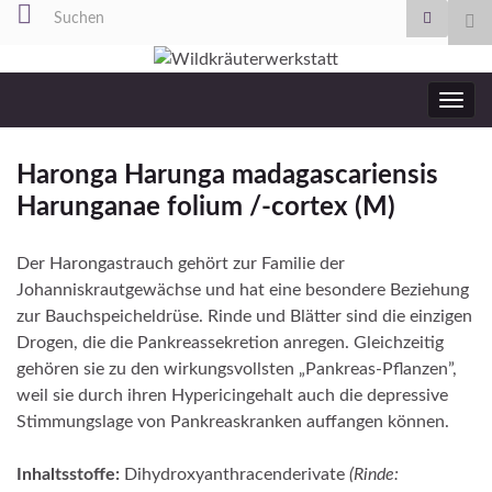
Search for:
Su
ums
Navig
umsc
Haronga Harunga madagascariensis
Harunganae folium /-cortex (M)
Der Harongastrauch gehört zur Familie der
Johanniskrautgewächse und hat eine besondere Beziehung
zur Bauchspeicheldrüse. Rinde und Blätter sind die einzigen
Drogen, die die Pankreassekretion anre­gen. Gleichzeitig
gehören sie zu den wirkungsvollsten „Pankreas-Pflanzen”,
weil sie durch ihren Hy­pericingehalt auch die depressive
Stimmungslage von Pankreaskranken auffangen können.
Inhaltsstoffe:
Dihydroxyanthracenderivate
(Rinde: