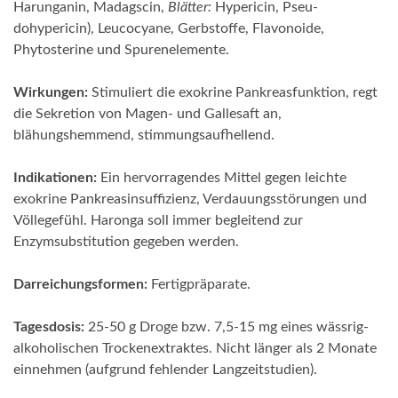
Harunganin, Madagscin,
Blätter:
Hypericin, Pseu­
dohypericin), Leucocyane, Gerbstoffe, Flavonoide,
Phytosterine und Spurenelemente.
Wirkungen:
Stimuliert die exokrine Pankreasfunktion, regt
die Sekretion von Magen- und Gallesaft an,
blähungshemmend, stimmungsaufhellend.
Indikationen:
Ein hervorragendes Mittel gegen leichte
exokrine Pankreasinsuffizienz, Verdauungs­störungen und
Völlegefühl. Haronga soll immer begleitend zur
Enzymsubstitution gegeben werden.
Darreichungsformen:
Fertigpräparate.
Tagesdosis:
25-50 g Droge bzw. 7,5-15 mg eines wässrig-
alkoholischen Trockenextraktes. Nicht län­ger als 2 Monate
einnehmen (aufgrund fehlender Langzeitstudien).