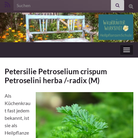
Search for:
Suc
ums
Navig
umsc
Petersilie Petroselium crispum
Petroselini herba /-radix (M)
Als
Küchenkrau
t fast jedem
bekannt, ist
sie als
Heilpflanze