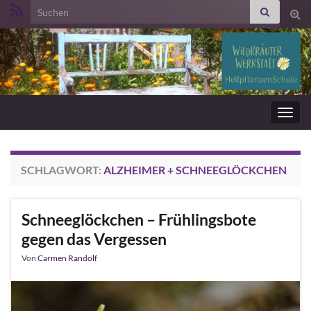
Search for:
Suc
ums
Navig
umsc
SCHLAGWORT:
ALZHEIMER + SCHNEEGLÖCKCHEN
Schneeglöckchen – Frühlingsbote
gegen das Vergessen
Von
Carmen Randolf