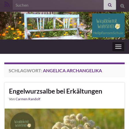
Search for:
Suc
ums
Navig
umsc
SCHLAGWORT:
ANGELICA ARCHANGELIKA
Engelwurzsalbe bei Erkältungen
Von
Carmen Randolf