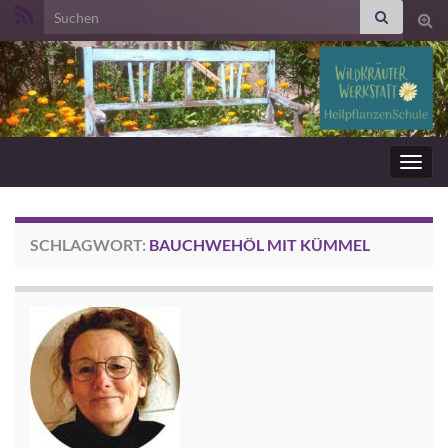
Search for:
Suc
ums
Navig
umsc
SCHLAGWORT:
BAUCHWEHÖL MIT KÜMMEL