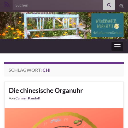
Search for:
Suc
ums
Navig
umsc
SCHLAGWORT:
CHI
Die chinesische Organuhr
Von
Carmen Randolf