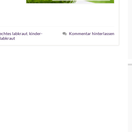
echtes labkraut
,
kinder-
Kommentar hinterlassen
labkraut