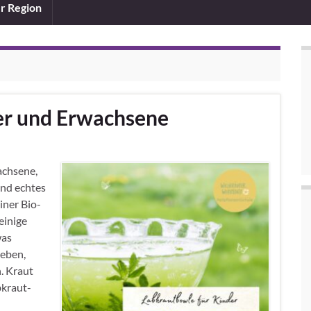
er Region
er und Erwachsene
achsene,
und echtes
iner Bio-
einige
was
geben,
. Kraut
kraut-