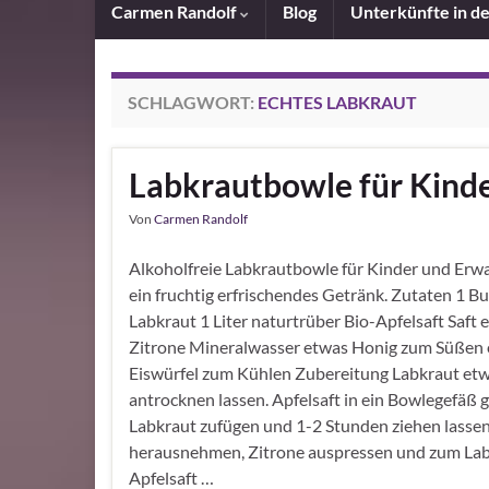
Carmen Randolf
Blog
Unterkünfte in d
SCHLAGWORT:
ECHTES LABKRAUT
Labkrautbowle für Kind
Von
Carmen Randolf
Alkoholfreie Labkrautbowle für Kinder und Erw
ein fruchtig erfrischendes Getränk. Zutaten 1 B
Labkraut 1 Liter naturtrüber Bio-Apfelsaft Saft e
Zitrone Mineralwasser etwas Honig zum Süßen 
Eiswürfel zum Kühlen Zubereitung Labkraut et
antrocknen lassen. Apfelsaft in ein Bowlegefäß 
Labkraut zufügen und 1-2 Stunden ziehen lassen
herausnehmen, Zitrone auspressen und zum Lab
Apfelsaft …