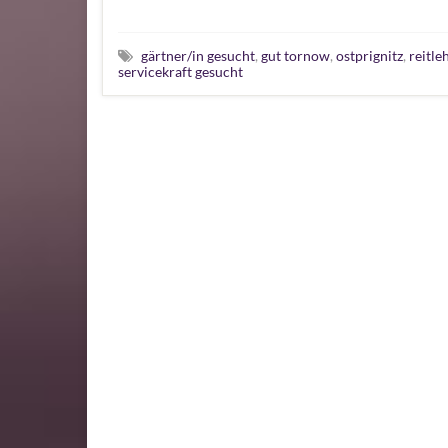
gärtner/in gesucht
,
gut tornow
,
ostprignitz
,
reitle
servicekraft gesucht