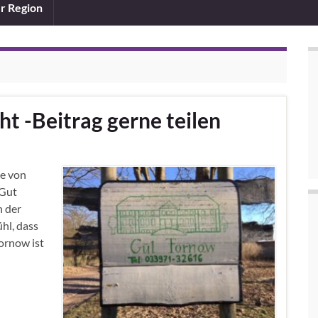
er Region
t -Beitrag gerne teilen
he von
 Gut
h der
ühl, dass
ornow ist