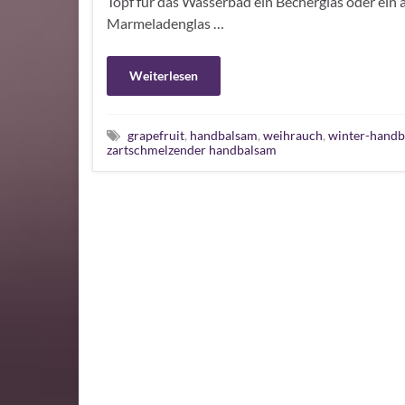
Topf für das Wasserbad ein Becherglas oder ein a
Marmeladenglas …
Weiterlesen
grapefruit
,
handbalsam
,
weihrauch
,
winter-hand
zartschmelzender handbalsam