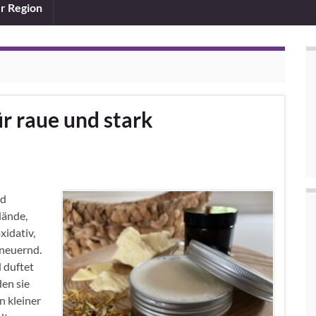
er Region
r raue und stark
nd
Hände,
xidativ,
neuernd.
 duftet
en sie
n kleiner