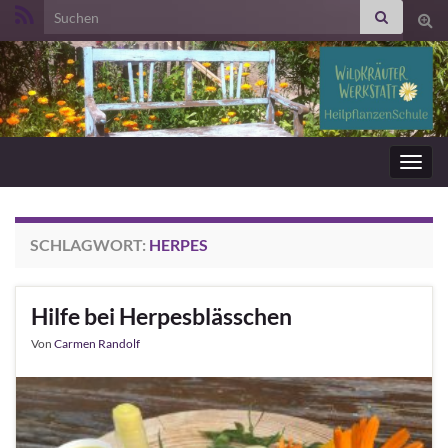
Search for:
Suc
ums
Navig
umsc
SCHLAGWORT:
HERPES
Hilfe bei Herpesblässchen
Von
Carmen Randolf