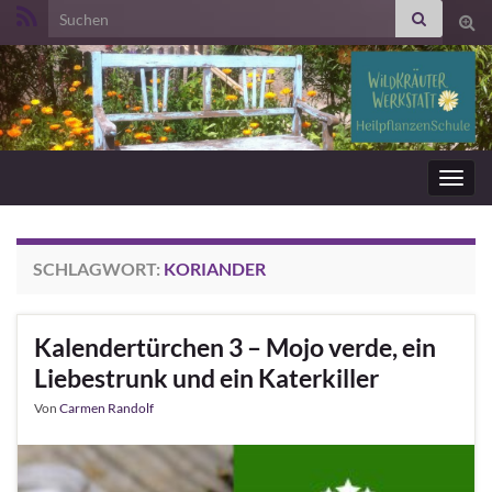
Search for:
Suc
ums
Navig
umsc
SCHLAGWORT:
KORIANDER
Kalendertürchen 3 – Mojo verde, ein
Liebestrunk und ein Katerkiller
Von
Carmen Randolf