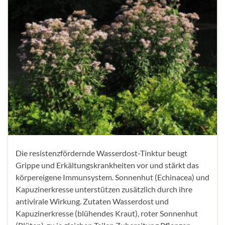
Die resistenzfördernde Wasserdost-Tinktur beugt
Grippe und Erkältungskrankheiten vor und stärkt das
körpereigene Immunsystem. Sonnenhut (Echinacea) und
Kapuzinerkresse unterstützen zusätzlich durch ihre
antivirale Wirkung. Zutaten Wasserdost und
Kapuzinerkresse (blühendes Kraut), roter Sonnenhut