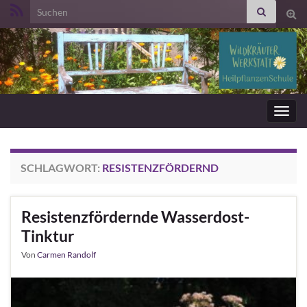
Search for:
Suc
ums
Navig
umsc
SCHLAGWORT:
RESISTENZFÖRDERND
Resistenzfördernde Wasserdost-
Tinktur
Von
Carmen Randolf