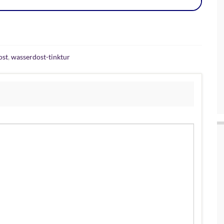
ost
,
wasserdost-tinktur