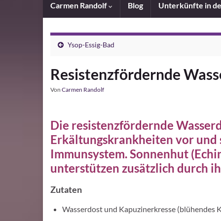
Carmen Randolf
Blog
Unterkünfte in d
Ysop-Essig-Bad
Resistenzfördernde Wass
Von
Carmen Randolf
Die resistenzfördernde Wasserd
Erkältungskrankheiten vor und 
Immunsystem. Sonnenhut (Echin
unterstützen zusätzlich durch i
Zutaten
Wasserdost und Kapuzinerkresse (blühendes Krau