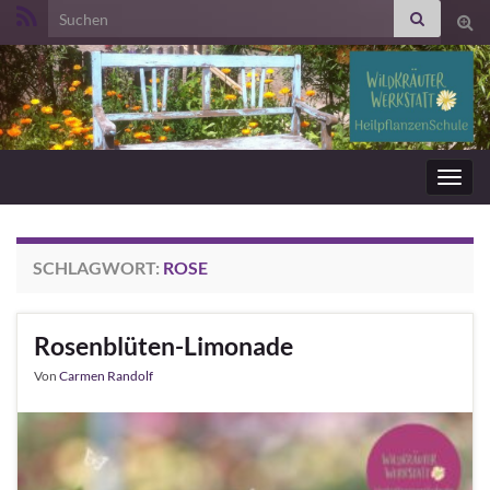
Search for:
Suc
ums
Navig
umsc
SCHLAGWORT:
ROSE
Rosenblüten-Limonade
Von
Carmen Randolf