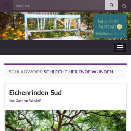
Search for:
Suc
ums
Navig
umsc
SCHLAGWORT:
SCHLECHT HEILENDE WUNDEN
Eichenrinden-Sud
Von
Carmen Randolf