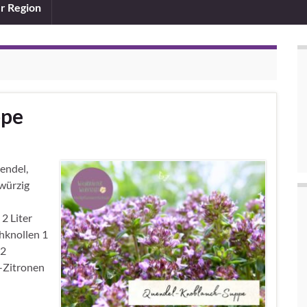
er Region
ppe
endel,
 würzig
2 Liter
hknollen 1
 2
o-Zitronen