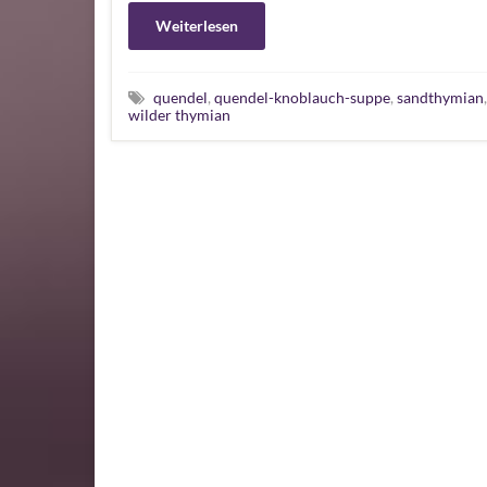
Weiterlesen
quendel
,
quendel-knoblauch-suppe
,
sandthymian
wilder thymian