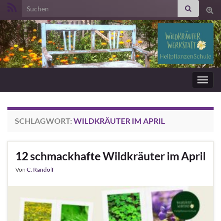
Search for:
Suc
ums
Navig
umsc
SCHLAGWORT:
WILDKRÄUTER IM APRIL
12 schmackhafte Wildkräuter im April
Von
C. Randolf