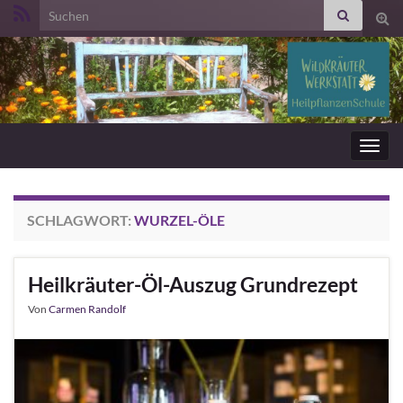
Search for:
Suc
ums
Navig
umsc
SCHLAGWORT:
WURZEL-ÖLE
Heilkräuter-Öl-Auszug Grundrezept
Von
Carmen Randolf