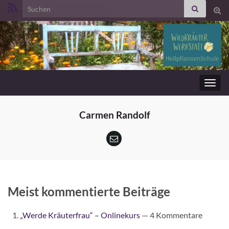
Search for:
Suc
ums
Navig
umsc
Carmen Randolf
Meist kommentierte Beiträge
„Werde Kräuterfrau“ – Onlinekurs
— 4 Kommentare