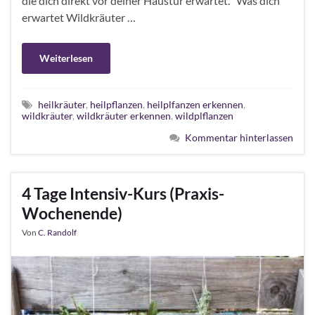
die dich direkt vor deiner Haustür erwartet. Was dich
erwartet Wildkräuter …
Weiterlesen
heilkräuter
,
heilpflanzen
,
heilplfanzen erkennen
,
wildkräuter
,
wildkräuter erkennen
,
wildplflanzen
Kommentar hinterlassen
4 Tage Intensiv-Kurs (Praxis-
Wochenende)
Von
C. Randolf