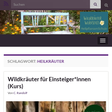
Search for:
Suc
ums
Navig
umsc
SCHLAGWORT:
HEILKRÄUTER
Wildkräuter für Einsteiger*innen
(Kurs)
Von
C. Randolf