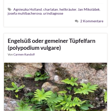
Agnieszka Holland
,
charlatan
,
heilkräuter
,
Jan Mikolášek
,
josefa muhlbacherova
,
urindiagnose
2 Kommentare
Engelsüß oder gemeiner Tüpfelfarn
(polypodium vulgare)
Von
Carmen Randolf