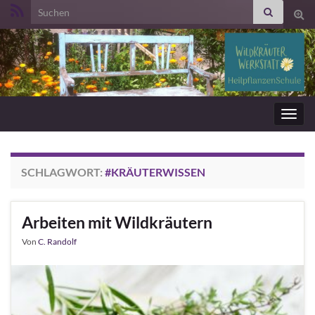
Search for:
Suc
ums
Navig
umsc
SCHLAGWORT:
#KRÄUTERWISSEN
Arbeiten mit Wildkräutern
Von
C. Randolf