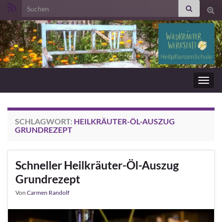
Search for:
Suc
ums
Navig
umsc
SCHLAGWORT:
HEILKRÄUTER-ÖL-AUSZUG
GRUNDREZEPT
Schneller Heilkräuter-Öl-Auszug
Grundrezept
Von
Carmen Randolf