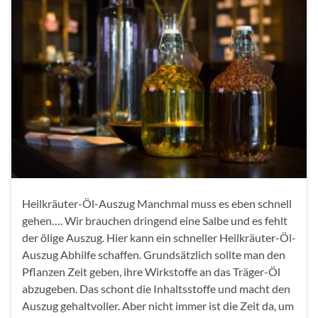
Heilkräuter-Öl-Auszug Manchmal muss es eben schnell
gehen…. Wir brauchen dringend eine Salbe und es fehlt
der ölige Auszug. Hier kann ein schneller Heilkräuter-Öl-
Auszug Abhilfe schaffen. Grundsätzlich sollte man den
Pflanzen Zeit geben, ihre Wirkstoffe an das Träger-Öl
abzugeben. Das schont die Inhaltsstoffe und macht den
Auszug gehaltvoller. Aber nicht immer ist die Zeit da, um