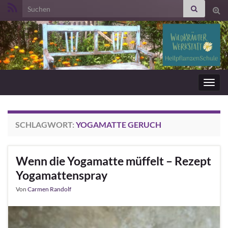
Search for:
Suc
ums
Navig
umsc
SCHLAGWORT:
YOGAMATTE GERUCH
Wenn die Yogamatte müffelt – Rezept
Yogamattenspray
Von
Carmen Randolf