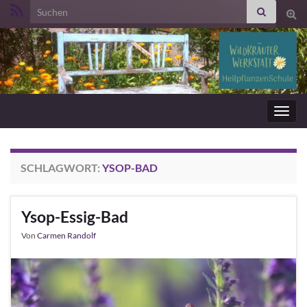
Search for:
Suc
ums
Navig
umsc
SCHLAGWORT:
YSOP-BAD
Ysop-Essig-Bad
Von
Carmen Randolf