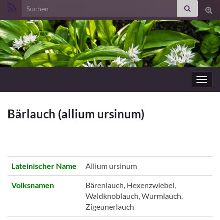
Search for:
Suc
ums
Navig
umsc
Bärlauch (allium ursinum)
Lateinischer Name
Allium ursinum
Volksnamen
Bärenlauch, Hexenzwiebel,
Waldknoblauch, Wurmlauch,
Zigeunerlauch